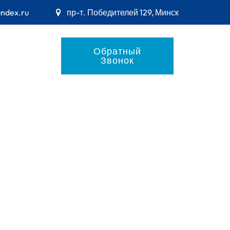
andex.ru
пр-т. Победителей 129, Минск
Обратный
Звонок