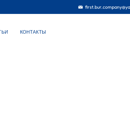
first.bur.company@y
ТЬИ
КОНТАКТЫ