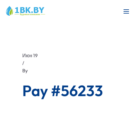
Июн 19
/
By
Pay #56233