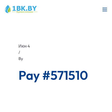
Июн 4
/
By
Pay #571510