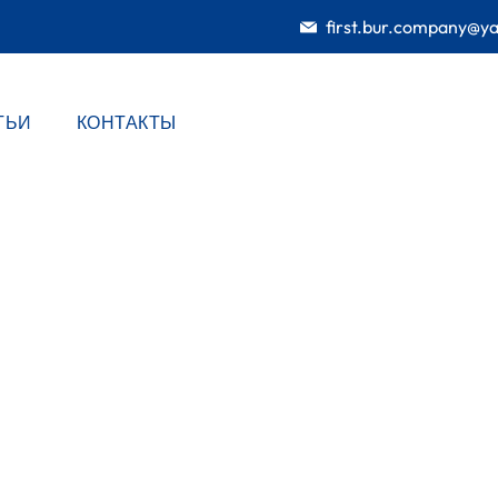
first.bur.company@y
ТЬИ
КОНТАКТЫ