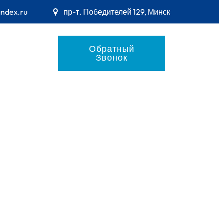
andex.ru
пр-т. Победителей 129, Минск
Обратный
Звонок