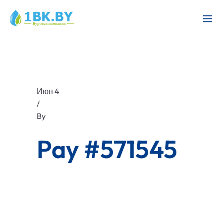
Июн 4
/
By
Pay #571545