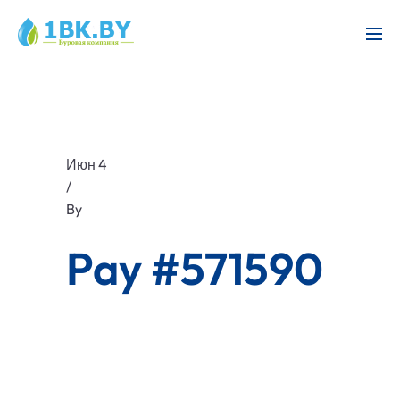
Июн 4
/
By
Pay #571590