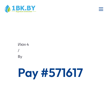
Июн 4
/
By
Pay #571617