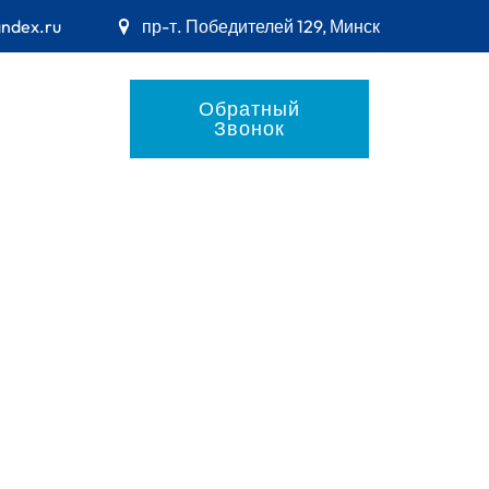
andex.ru
пр-т. Победителей 129, Минск
Обратный
Звонок