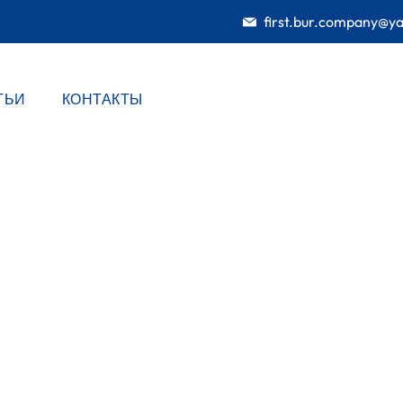
first.bur.company@y
ТЬИ
КОНТАКТЫ