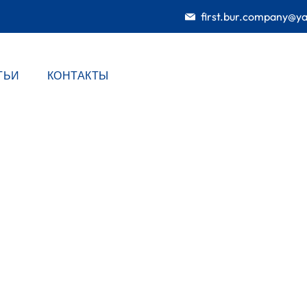
first.bur.company@y
ТЬИ
КОНТАКТЫ