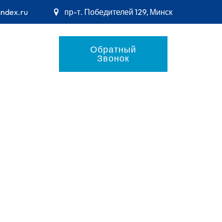
andex.ru
пр-т. Победителей 129, Минск
Обратный
Звонок