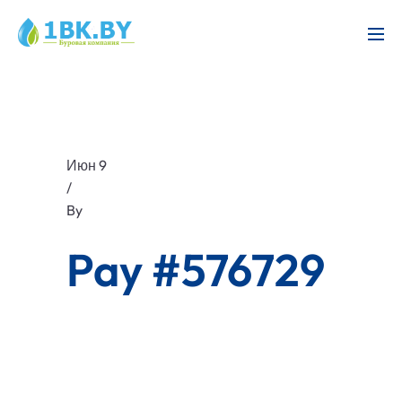
Июн 9
/
By
Pay #576729