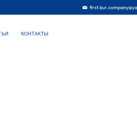
first.bur.company@y
ТЬИ
КОНТАКТЫ