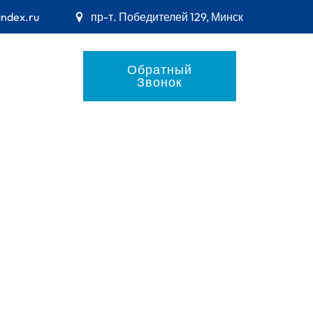
andex.ru
пр-т. Победителей 129, Минск
Обратный
Звонок