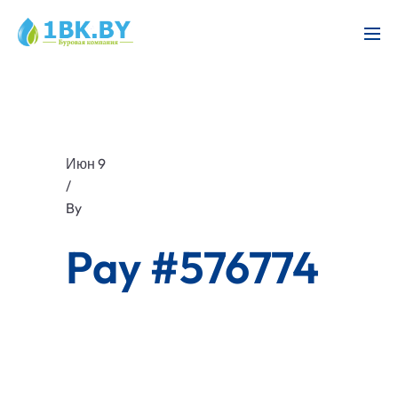
Июн 9
/
By
Pay #576774