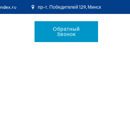
andex.ru
пр-т. Победителей 129, Минск
Обратный
Звонок