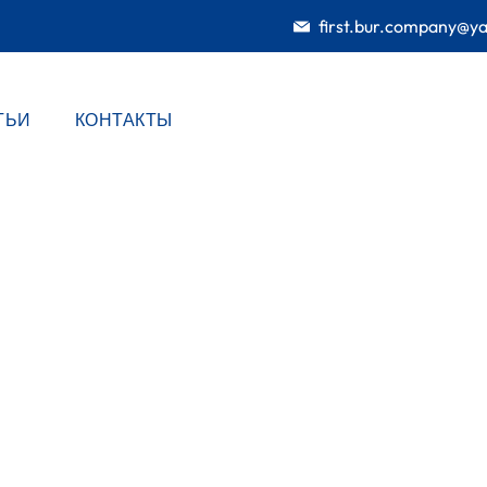
first.bur.company@y
ТЬИ
КОНТАКТЫ