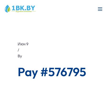
Июн 9
/
By
Pay #576795