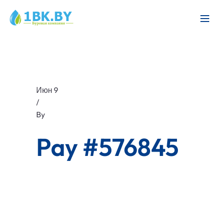
Июн 9
/
By
Pay #576845