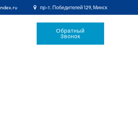
andex.ru
пр-т. Победителей 129, Минск
Обратный
Звонок