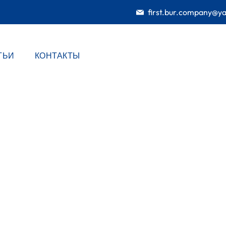
first.bur.company@y
ТЬИ
КОНТАКТЫ