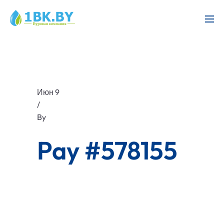
Июн 9
/
By
Pay #578155