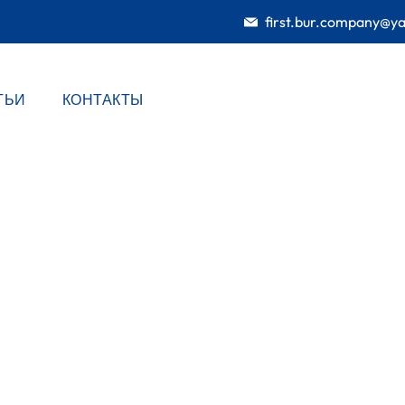
first.bur.company@y
ТЬИ
КОНТАКТЫ