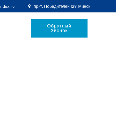
andex.ru
пр-т. Победителей 129, Минск
Обратный
Звонок