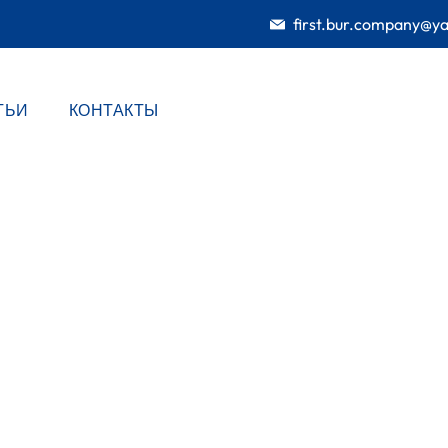
first.bur.company@y
ТЬИ
КОНТАКТЫ