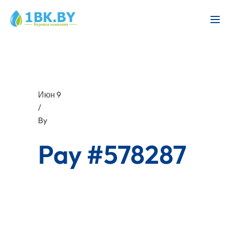
Июн 9
/
By
Pay #578287