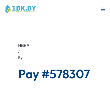
Июн 9
/
By
Pay #578307