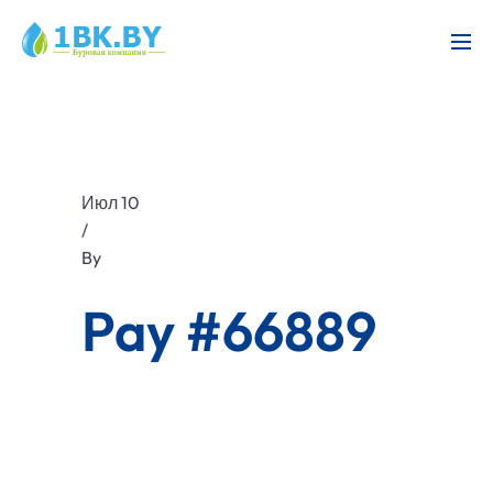
Июл 10
/
By
Pay #66889