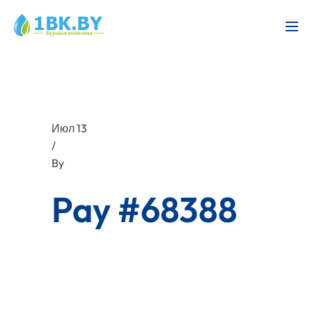
Июл 13
/
By
Pay #68388