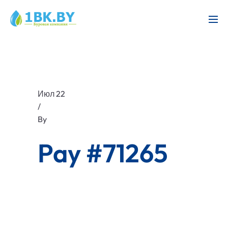
Июл 22
/
By
Pay #71265