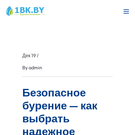
Дек 19
/
By
admin
Безопасное
бурение — как
выбрать
надежное