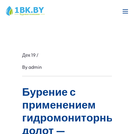
Дек 19
/
By
admin
Бурение с
применением
гидромониторных
долот —