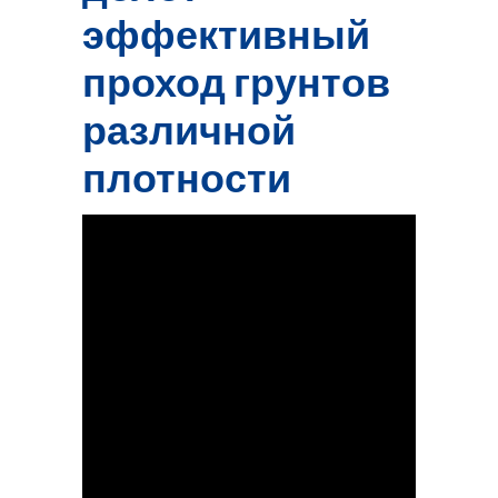
эффективный
проход грунтов
различной
плотности