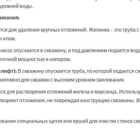
 уровней воды.
ливания:
ся для удаления крупных отложений. Желонка – это труба с 
и илом.
асос опускается в скважину, и под давлением подается вод
таточной мощностью и напором.
лифт):
В скважину опускается труба, по которой подается с
фективно для скважин с высоким уровнем заиливания.
я для растворения отложений железа и марганца. Исполь
створяют отложения, не повреждая конструкцию скважины.
В
вание специальных щеток или ершей для очистки стенок с