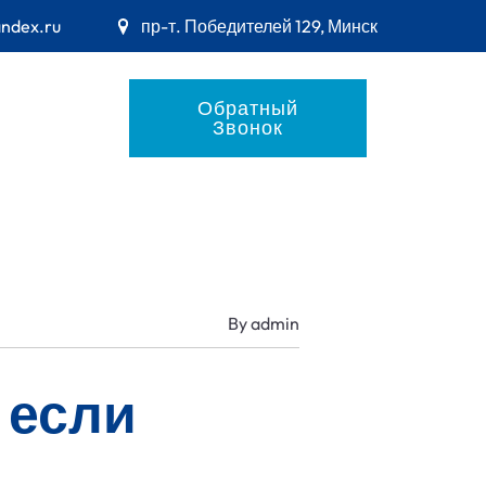
andex.ru
пр-т. Победителей 129, Минск
Обратный
Звонок
By
admin
 если