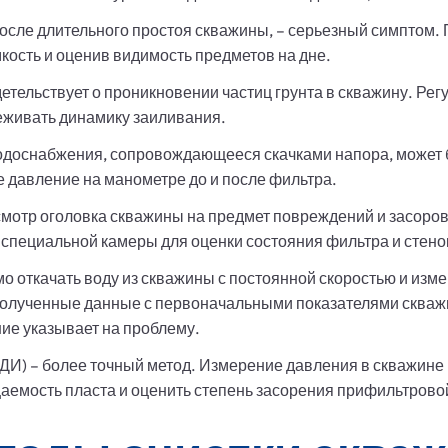
после длительного простоя скважины, – серьезный симптом.
кость и оценив видимость предметов на дне.
детельствует о проникновении частиц грунта в скважину. Ре
еживать динамику заиливания.
одоснабжения, сопровождающееся скачками напора, может
 давление на манометре до и после фильтра.
смотр оголовка скважины на предмет повреждений и засоров
специальной камеры для оценки состояния фильтра и стено
о откачать воду из скважины с постоянной скоростью и изме
полученные данные с первоначальными показателями скважи
ие указывает на проблему.
И) – более точный метод. Измерение давления в скважине 
аемость пласта и оценить степень засорения прифильтрово