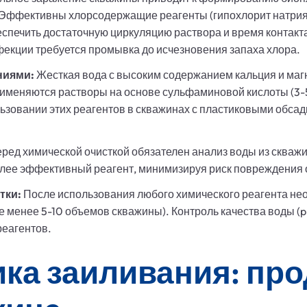
 Эффективны хлорсодержащие реагенты (гипохлорит натрия 
спечить достаточную циркуляцию раствора и время контакта 
екции требуется промывка до исчезновения запаха хлора.
ниями:
Жесткая вода с высоким содержанием кальция и маг
именяются растворы на основе сульфаминовой кислоты (3-5%
ьзовании этих реагентов в скважинах с пластиковыми обса
ред химической очисткой обязателен анализ воды из скважи
олее эффективный реагент, минимизируя риск повреждения
тки:
После использования любого химического реагента н
менее 5-10 объемов скважины). Контроль качества воды (pH
реагентов.
ка заиливания: пр