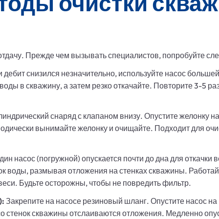
тоды очистки сква
тдачу. Прежде чем вызывать специалистов, попробуйте сл
 дебит снизился незначительно, используйте насос больше
оды в скважину, а затем резко откачайте. Повторите 3-5 ра
линдрический снаряд с клапаном внизу. Опустите желонку н
иодически вынимайте желонку и очищайте. Подходит для очис
ин насос (погружной) опускается почти до дна для откачки 
к воды, размывая отложения на стенках скважины. Работайте
веси. Будьте осторожны, чтобы не повредить фильтр.
):
Закрепите на насосе резиновый шланг. Опустите насос на
о стенок скважины отслаиваются отложения. Медленно опус