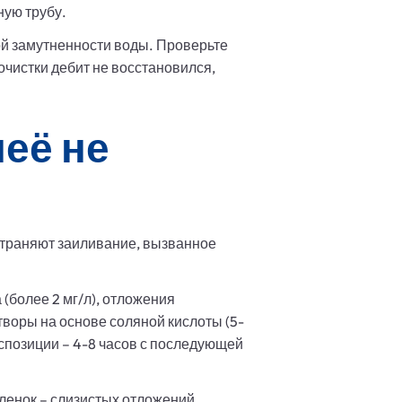
ную трубу.
ой замутненности воды. Проверьте
очистки дебит не восстановился,
неё не
страняют заиливание, вызванное
более 2 мг/л), отложения
творы на основе соляной кислоты (5-
спозиции – 4-8 часов с последующей
енок – слизистых отложений,