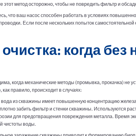
е этот метод осторожно, чтобы не повредить фильтр и обсад
сь, что ваш насос способен работать в условиях повышенн
проводки. Если после нескольких попыток самостоятельной 
очистка: когда без 
има, когда механические методы (промывка, прокачка) не у
 как правило, происходит в случаях:
 вода из скважины имеет повышенную концентрацию железа (
 плотно забить фильтр и стенки скважины. Используются рас
ррозии для предотвращения повреждения металла. Время эк
й чистоты воды.
льное заражение скважины приводит к формированию биопл