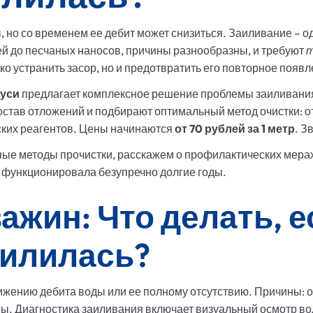
 но со временем ее дебит может снизиться. Заиливание – о
ей до песчаных наносов, причины разнообразны, и требуют
т
о устранить засор, но и предотвратить его повторное появл
руси
предлагает комплексное решение проблемы заиливани
остав отложений и подбирают оптимальный метод очистки: 
ких реагентов. Цены начинаются
от 70 рублей за 1 метр
. З
ые методы прочистки, расскажем о профилактических мера
 функционировала безупречно долгие годы.
ажин: Что делать, 
аилилась?
жению дебита воды или ее полному отсутствию. Причины: от
ы. Диагностика заиливания включает визуальный осмотр воды