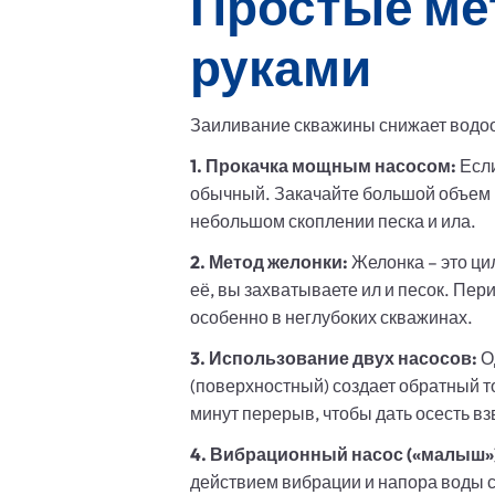
Простые ме
руками
Заиливание скважины снижает водоо
1. Прокачка мощным насосом:
Если
обычный. Закачайте большой объем в
небольшом скоплении песка и ила.
2. Метод желонки:
Желонка – это ци
её, вы захватываете ил и песок. Пер
особенно в неглубоких скважинах.
3. Использование двух насосов:
Од
(поверхностный) создает обратный то
минут перерыв, чтобы дать осесть вз
4. Вибрационный насос («малыш»
действием вибрации и напора воды с