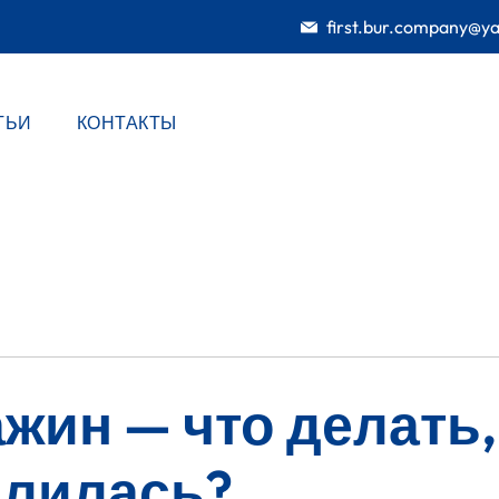
first.bur.company@y
ТЬИ
КОНТАКТЫ
жин — что делать,
илилась?