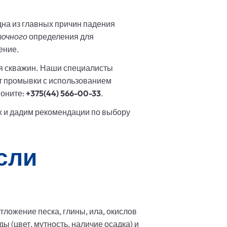
дна из главных причин падения
очного
определения для
ение.
я скважин. Наши специалисты
от промывки с использованием
воните:
+375(44) 566-00-33
.
х и дадим рекомендации по выбору
если
ложение песка, глины, ила, окислов
 (цвет, мутность, наличие осадка) и