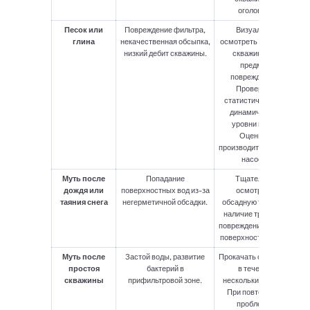
оголовка.
Песок или
Повреждение фильтра,
Визуально
глина
некачественная обсыпка,
осмотреть оголовок
низкий дебит скважины.
скважины на
предмет
повреждений.
Проверить
статистический и
динамический
уровни воды.
Оценить
производительность
насоса.
Муть после
Попадание
Тщательно
дождя или
поверхностных вод из-за
осмотреть
таяния снега
негерметичной обсадки.
обсадную трубу на
наличие трещин и
повреждений вблизи
поверхности земли.
Муть после
Застой воды, развитие
Прокачать скважину
простоя
бактерий в
в течение
скважины
прифильтровой зоне.
нескольких часов.
При повторении
проблемы