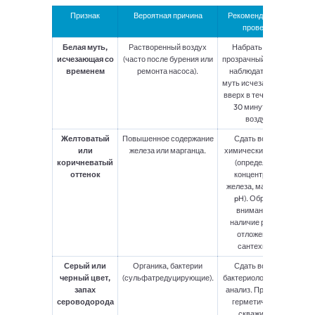
Признак
Вероятная причина
Рекомендации по
проверке
Белая муть,
Растворенный воздух
Набрать воду в
исчезающая со
(часто после бурения или
прозрачный стакан и
временем
ремонта насоса).
наблюдать. Если
муть исчезает снизу
вверх в течение 20-
30 минут – это
воздух.
Желтоватый
Повышенное содержание
Сдать воду на
или
железа или марганца.
химический анализ
коричневатый
(определение
оттенок
концентрации
железа, марганца,
pH). Обратите
внимание на
наличие ржавых
отложений в
сантехнике.
Серый или
Органика, бактерии
Сдать воду на
черный цвет,
(сульфатредуцирующие).
бактериологический
запах
анализ. Проверьте
сероводорода
герметичность
скважины и