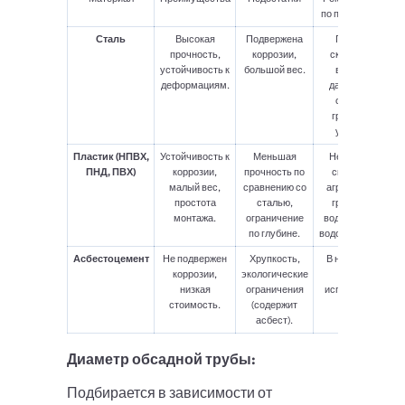
по применению
Сталь
Высокая
Подвержена
Глубокие
прочность,
коррозии,
скважины с
устойчивость к
большой вес.
высоким
деформациям.
давлением,
сложные
грунтовые
условия.
Пластик (НПВХ,
Устойчивость к
Меньшая
Неглубокие
ПНД, ПВХ)
коррозии,
прочность по
скважины,
малый вес,
сравнению со
агрессивные
простота
сталью,
грунтовые
монтажа.
ограничение
воды, частное
по глубине.
водоснабжение.
Асбестоцемент
Не подвержен
Хрупкость,
В настоящее
коррозии,
экологические
время
низкая
ограничения
используется
стоимость.
(содержит
редко.
асбест).
Диаметр обсадной трубы:
Подбирается в зависимости от