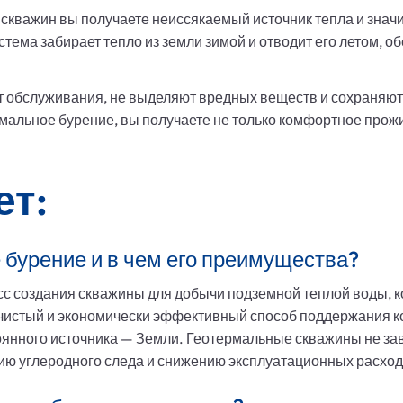
скважин вы получаете неиссякаемый источник тепла и знач
тема забирает тепло из земли зимой и отводит его летом,
 обслуживания, не выделяют вредных веществ и сохраняют
рмальное бурение, вы получаете не только комфортное прожи
ет:
 бурение и в чем его преимущества?
с создания скважины для добычи подземной теплой воды, ко
 чистый и экономически эффективный способ поддержания 
тоянного источника — Земли. Геотермальные скважины не за
ию углеродного следа и снижению эксплуатационных расход