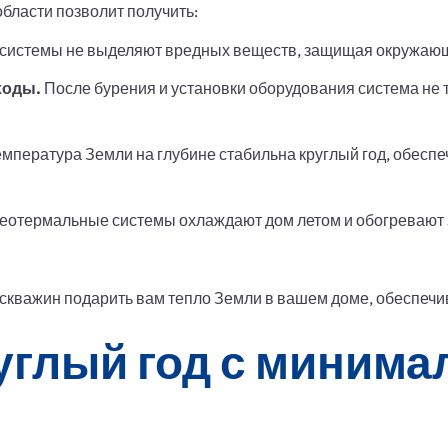
области позволит получить:
системы не выделяют вредных веществ, защищая окружаю
ходы.
После бурения и установки оборудования система не т
мпература Земли на глубине стабильна круглый год, обесп
еотермальные системы охлаждают дом летом и обогревают 
кважин подарить вам тепло Земли в вашем доме, обеспечив
углый год с миним