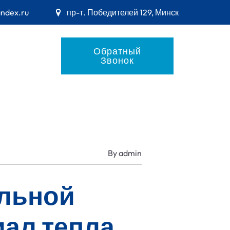
andex.ru
пр-т. Победителей 129, Минск
Обратный
Звонок
By
admin
альной
иал тепла