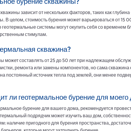
льное бурение скважины?
кважины зависит от нескольких факторов, таких как глубина
ы. В целом, стоимость бурения может варьироваться от 15
то геотермальные системы могут окупить себя со временем 
арственным стимулам.
отермальная скважина?
ы может составлять от 25 до 50 лет при надлежащем обслу
истки, ремонта или замены компонентов, но сама скважина
на постоянный источник тепла под землей, они менее подв
одит ли геотермальное бурение для моего
ермальное бурение для вашего дома, рекомендуется провест
термальный подрядчик может изучить ваш дом, собственност
: наличие пригодного для бурения пространства, достаточн
 барьеров, которые могут затруднить бурение.