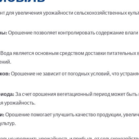
 для увеличения урожайности сельскохозяйственных культ
вы:
Орошение позволяет контролировать содержание влаги 
Вода является основным средством доставки питательных в
ений.
ков:
Орошение не зависит от погодных условий, что устраняе
риода:
За счет орошения вегетационный период может быть 
я урожайность.
и:
Орошение помогает улучшить качество продукции, увелич
ультур.
ельно увеличить урожайность и прибыль от сельскохозяйст