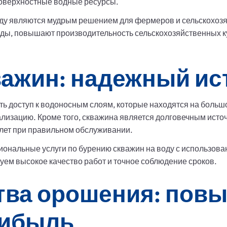
поверхностные водные ресурсы.
оду являются мудрым решением для фермеров и сельскохоз
ды, повышают производительность сельскохозяйственных ку
важин: надежный ис
ь доступ к водоносным слоям, которые находятся на большо
лизацию. Кроме того, скважина является долговечным исто
 лет при правильном обслуживании.
ональные услуги по бурению скважин на воду с использов
ем высокое качество работ и точное соблюдение сроков.
тва орошения: пов
рибыль