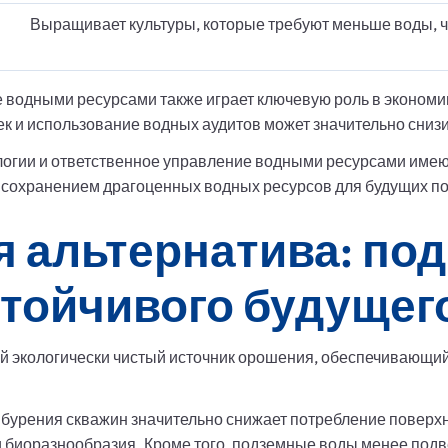
Выращивает культуры, которые требуют меньше воды, ч
е водными ресурсами также играет ключевую роль в эконом
к и использование водных аудитов может значительно снизи
логии и ответственное управление водными ресурсами име
с сохранением драгоценных водных ресурсов для будущих п
я альтернатива: по
стойчивого будущег
 экологически чистый источник орошения, обеспечивающий
урения скважин значительно снижает потребление поверхно
и биоразнообразия. Кроме того, подземные воды менее подв