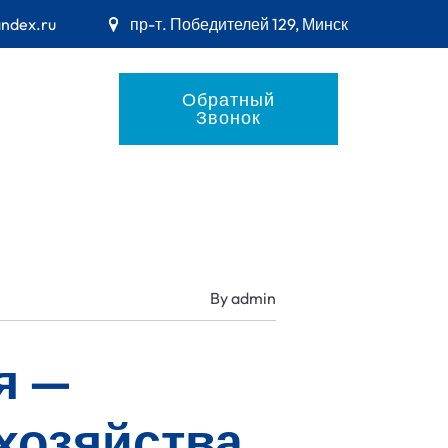
andex.ru
пр-т. Победителей 129, Минск
Обратный
Звонок
By
admin
я —
хозяйства