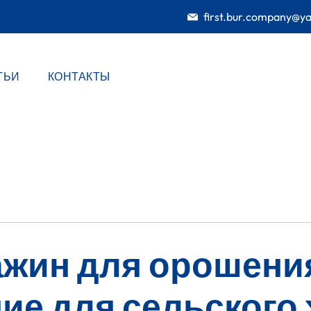
first.bur.company@y
ТЬИ
КОНТАКТЫ
ажин для орошени
ие для сельского 