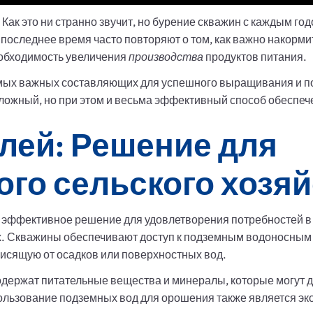
Как это ни странно звучит, но бурение скважин с каждым го
 последнее время часто повторяют о том, как важно накорми
еобходимость увеличения
производства
продуктов питания.
амых важных составляющих для успешного выращивания и п
ложный, но при этом и весьма эффективный способ обеспече
лей: Решение для
го сельского хозя
т эффективное решение для удовлетворения потребностей в
. Скважины обеспечивают доступ к подземным водоносным 
висящую от осадков или поверхностных вод.
одержат питательные вещества и минералы, которые могут д
ользование подземных вод для орошения также является эк