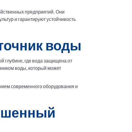
яйственных предприятий. Они
льтур и гарантируют устойчивость
точник воды
й глубине, где вода защищена от
чником воды, который может
анием современного оборудования и
ышенный