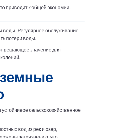
то приводит к общей экономии.
ии воды. Регулярное обслуживание
ть потери воды.
ют решающее значение для
околений.
дземные
о
 устойчивое сельскохозяйственное
стных вод из рек и озер,
ержены загрязнению, что