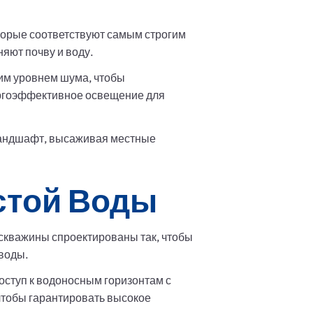
торые соответствуют самым строгим
яют почву и воду.
ким уровнем шума, чтобы
ергоэффективное освещение для
андшафт, высаживая местные
стой Воды
 скважины спроектированы так, чтобы
воды.
оступ к водоносным горизонтам с
чтобы гарантировать высокое