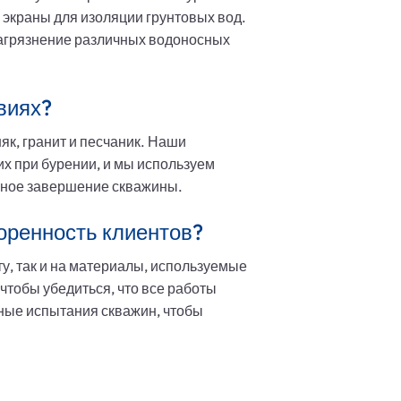
 экраны для изоляции грунтовых вод.
загрязнение различных водоносных
виях?
к, гранит и песчаник. Наши
х при бурении, и мы используем
шное завершение скважины.
воренность клиентов?
у, так и на материалы, используемые
чтобы убедиться, что все работы
ные испытания скважин, чтобы