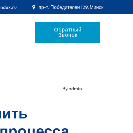
andex.ru
пр-т. Победителей 129, Минск
Обратный
Звонок
By
admin
чить
 процесса