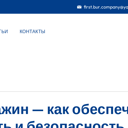
first.bur.company@y
ТЬИ
КОНТАКТЫ
жин — как обеспе
ть и безопасность