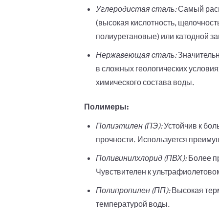
Углеродистая сталь:
Самый расп
(высокая кислотность, щелочност
полиуретановые) или катодной за
Нержавеющая сталь:
Значительно
в сложных геологических условиях
химического состава воды.
Полимеры:
Полиэтилен (ПЭ):
Устойчив к бол
прочности. Используется преимущ
Поливинилхлорид (ПВХ):
Более пр
Чувствителен к ультрафиолетово
Полипропилен (ПП):
Высокая терм
температурой воды.