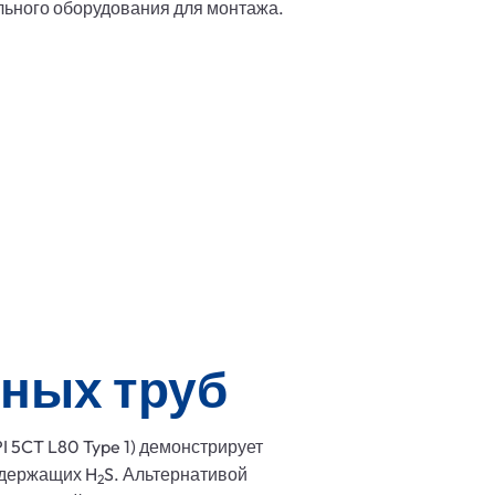
льного оборудования для монтажа.
ных труб
 5CT L80 Type 1) демонстрирует
одержащих H
S. Альтернативой
2