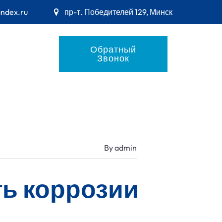
andex.ru
пр-т. Победителей 129, Минск
Обратный
Звонок
By
admin
ть коррозии