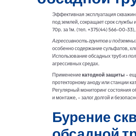
Эффективная эксплуатация скважины
под землей, сокращает срок службы и
70р. за 1м. (тел. +375(44) 566-00-33)
Агрессивность грунтов и подземны
особенно содержание сульфатов, хл
Использование обсадных труб из
по
агрессивных средах.
Применение
катодной защиты
– ещ
протекторному аноду или станции к
Регулярный мониторинг состояния об
и монтаже, – залог долгой и безопа
Бурение скв
обсадной т