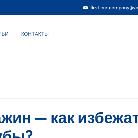
first.bur.company@y
ТЬИ
КОНТАКТЫ
жин — как избежа
убы?