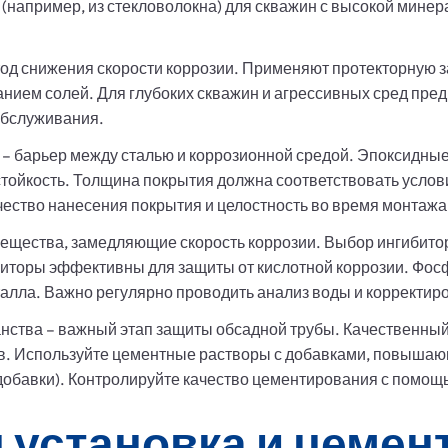
например, из стекловолокна) для скважин с высокой минер
од снижения скорости коррозии. Применяют протекторную 
анием солей. Для глубоких скважин и агрессивных сред пре
обслуживания.
 – барьер между сталью и коррозионной средой. Эпоксидны
тойкость. Толщина покрытия должна соответствовать усло
ество нанесения покрытия и целостность во время монтажа
ещества, замедляющие скорость коррозии. Выбор ингибитор
биторы эффективны для защиты от кислотной коррозии. Фо
алла. Важно регулярно проводить анализ воды и корректиро
нства – важный этап защиты обсадной трубы. Качественный
. Используйте цементные растворы с добавками, повышаю
обавки). Контролируйте качество цементирования с помощь
 установка и цемен