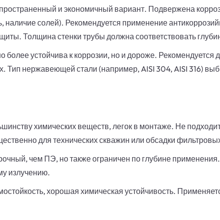
ространенный и экономичный вариант. Подвержена коррози
ь, наличие солей). Рекомендуется применение антикоррози
щиты. Толщина стенки трубы должна соответствовать глуби
 более устойчива к коррозии, но и дороже. Рекомендуется 
. Тип нержавеющей стали (например, AISI 304, AISI 316) вы
ьшинству химических веществ, легок в монтаже. Не подходит
ественно для технических скважин или обсадки фильтровых
очный, чем ПЭ, но также ограничен по глубине применения
му излучению.
остойкость, хорошая химическая устойчивость. Применяет