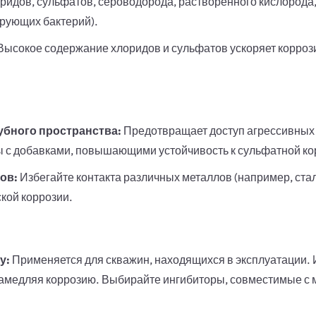
ридов, сульфатов, сероводорода, растворенного кислорода,
рующих бактерий).
Высокое содержание хлоридов и сульфатов ускоряет коррози
убного пространства:
Предотвращает доступ агрессивных г
 с добавками, повышающими устойчивость к сульфатной ко
ов:
Избегайте контакта различных металлов (например, стал
кой коррозии.
у:
Применяется для скважин, находящихся в эксплуатации.
 замедляя коррозию. Выбирайте ингибиторы, совместимые с