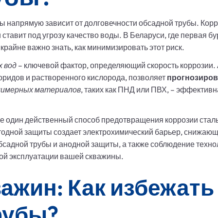
 напрямую зависит от долговечности обсадной трубы. Корро
 ставит под угрозу качество воды. В Беларуси, где первая 
, крайне важно знать, как минимизировать этот риск.
х вод
– ключевой фактор, определяющий скорость коррозии. 
оридов и растворенного кислорода, позволяет
прогнозиров
лимерных материалов
, таких как ПНД или ПВХ, – эффективн
е один действенный способ предотвращения коррозии стал
атодной защиты создает электрохимический барьер, снижающ
садной трубы и анодной защиты, а также соблюдение техно
сной эксплуатации вашей скважины.
ажин: Как избежать
рубы?