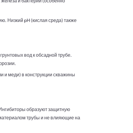
 железа и бактерий (особенно
ю. Низкий pH (кислая среда) также
рунтовых вод к обсадной трубе.
ррозии.
и и меди) в конструкции скважины
 Ингибиторы образуют защитную
 материалом трубы и не влияющие на