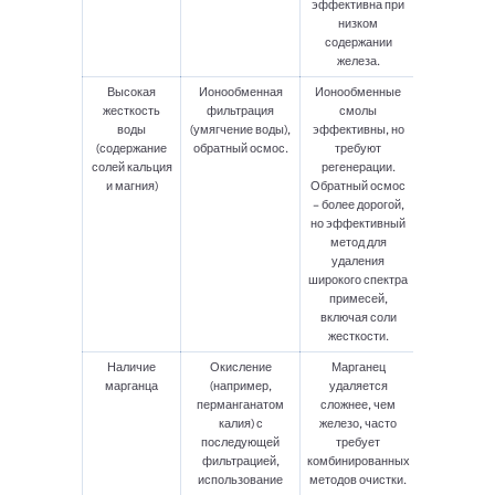
эффективна при
низком
содержании
железа.
Высокая
Ионообменная
Ионообменные
жесткость
фильтрация
смолы
воды
(умягчение воды),
эффективны, но
(содержание
обратный осмос.
требуют
солей кальция
регенерации.
и магния)
Обратный осмос
– более дорогой,
но эффективный
метод для
удаления
широкого спектра
примесей,
включая соли
жесткости.
Наличие
Окисление
Марганец
марганца
(например,
удаляется
перманганатом
сложнее, чем
калия) с
железо, часто
последующей
требует
фильтрацией,
комбинированных
использование
методов очистки.