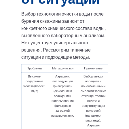
Выбор технологии очистки воды после
бурения скважины зависит от
конкретного химического состава воды,
выявленного лабораторным анализом.
Не существует универсального
решения. Рассмотрим типичные
ситуации и подходящие методы:
Проблема
Метод очистки
Примечание
Высокое
Аэрация с
Выбор между
содержание
последующей
аэрацией и
железа (более 1
фильтрацией
ионообменными
мг/л)
(окисление и
смолами зависит
осаждение),
от концентрации
использование
железа и
фильтров с
сопутствующих
загрузкой
примесей
изкатионитами.
(например,
марганца).
Аэрация