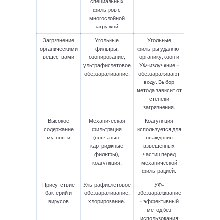
специальных
фильтров с
многослойной
загрузкой.
Загрязнение
Угольные
Угольные
органическими
фильтры,
фильтры удаляют
веществами
озонирование,
органику, озон и
ультрафиолетовое
УФ-излучение –
обеззараживание.
обеззараживают
воду. Выбор
метода зависит от
степени
загрязнения.
Высокое
Механическая
Коагуляция
содержание
фильтрация
используется для
мутности
(песчаные,
осаждения
картриджные
взвешенных
фильтры),
частиц перед
коагуляция.
механической
фильтрацией.
Присутствие
Ультрафиолетовое
УФ-
бактерий и
обеззараживание,
обеззараживание
вирусов
хлорирование.
– эффективный
метод без
использования