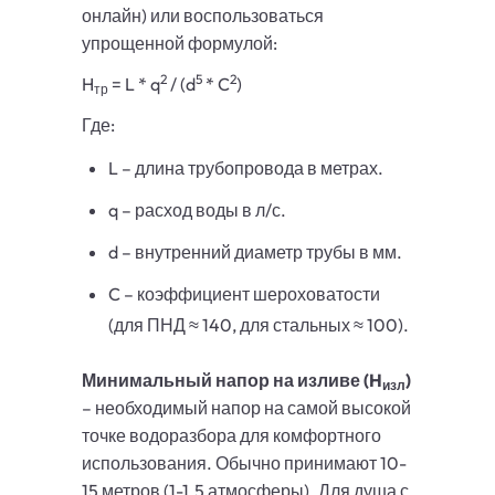
онлайн) или воспользоваться
упрощенной формулой:
2
5
2
H
= L * q
/ (d
* C
)
тр
Где:
L – длина трубопровода в метрах.
q – расход воды в л/с.
d – внутренний диаметр трубы в мм.
C – коэффициент шероховатости
(для ПНД ≈ 140, для стальных ≈ 100).
Минимальный напор на изливе (H
)
изл
– необходимый напор на самой высокой
точке водоразбора для комфортного
использования. Обычно принимают 10-
15 метров (1-1.5 атмосферы). Для душа с