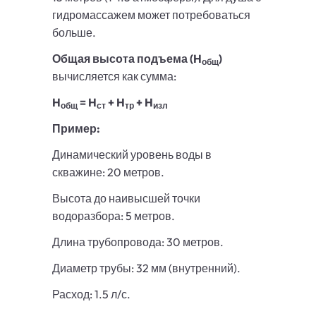
гидромассажем может потребоваться
больше.
Общая высота подъема (H
)
общ
вычисляется как сумма:
H
= H
+ H
+ H
общ
ст
тр
изл
Пример:
Динамический уровень воды в
скважине: 20 метров.
Высота до наивысшей точки
водоразбора: 5 метров.
Длина трубопровода: 30 метров.
Диаметр трубы: 32 мм (внутренний).
Расход: 1.5 л/с.