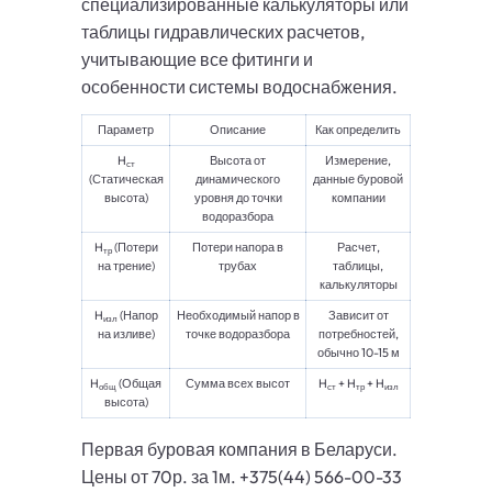
специализированные калькуляторы или
таблицы гидравлических расчетов,
учитывающие все фитинги и
особенности системы водоснабжения.
Параметр
Описание
Как определить
H
Высота от
Измерение,
ст
(Статическая
динамического
данные буровой
высота)
уровня до точки
компании
водоразбора
H
(Потери
Потери напора в
Расчет,
тр
на трение)
трубах
таблицы,
калькуляторы
H
(Напор
Необходимый напор в
Зависит от
изл
на изливе)
точке водоразбора
потребностей,
обычно 10-15 м
H
(Общая
Сумма всех высот
H
+ H
+ H
общ
ст
тр
изл
высота)
Первая буровая компания в Беларуси.
Цены от 70р. за 1м. +375(44) 566-00-33