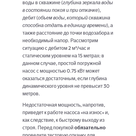
воды в скважине (
глубина зеркала воды
в состоянии покоя и при откачке
),
дебит (
объем воды, который скважина
способна отдать в единицу времени
), а
также расстояние до точки водозабора и
необходимый напор. Рассмотрим
ситуацию с дебитом 2 м³/час и
статическим уровнем на 15 метрах: в
данном случае, простой погружной
насос с мощностью 0.75 кВт может
оказаться достаточным, если глубина
динамического уровня не превысит 30
метров.
Недостаточная мощность, напротив,
приведет к работе насоса «на износ» и,
как следствие, к быстрому выходу из
строя. Перед покупкой
обязательно
проведите тестовую откачку для