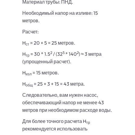
Материал трубы: ПНД.
Необходимый напор на изливе: 15
метров.
Расчет:
H
= 20 + 5 = 25 метров.
ст
2
5
2
H
= 30 * 1.5
/ (32
* 140
) ≈ 3 метра
тр
(упрощенный расчет).
H
= 15 метров.
изл
H
= 25 + 3 + 15 = 43 метра.
общ
Следовательно, вам нужен насос,
обеспечивающий напор не менее 43
метров при необходимом расходе воды.
Для более точного расчета H
тр
рекомендуется использовать