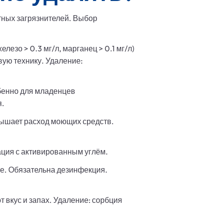
тных загрязнителей. Выбор
зо > 0.3 мг/л, марганец > 0.1 мг/л)
вую технику. Удаление:
обенно для младенцев
я.
вышает расход моющих средств.
ация с активированным углём.
е. Обязательна дезинфекция.
 вкус и запах. Удаление: сорбция