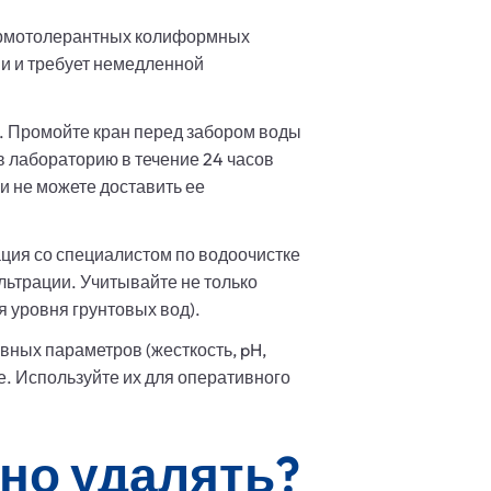
ермотолерантных колиформных
нии и требует немедленной
. Промойте кран перед забором воды
 в лабораторию в течение 24 часов
и не можете доставить ее
ия со специалистом по водоочистке
ьтрации. Учитывайте не только
 уровня грунтовых вод).
ных параметров (жесткость, pH,
. Используйте их для оперативного
жно удалять?