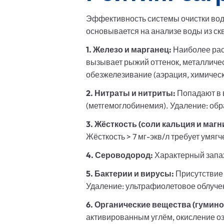
Эффективность системы очистки вод
основывается на анализе воды из с
1. Железо и марганец:
Наиболее расп
вызывает рыжий оттенок, металличес
обезжелезивание (аэрация, химическ
2. Нитраты и нитриты:
Попадают в в
(метгемоглобинемия). Удаление: об
3. Жёсткость (соли кальция и магн
Жёсткость > 7 мг-экв/л требует умяг
4. Сероводород:
Характерный запах
5. Бактерии и вирусы:
Присутствие 
Удаление: ультрафиолетовое облуче
6. Органические вещества (гумин
активированным углём, окисление о