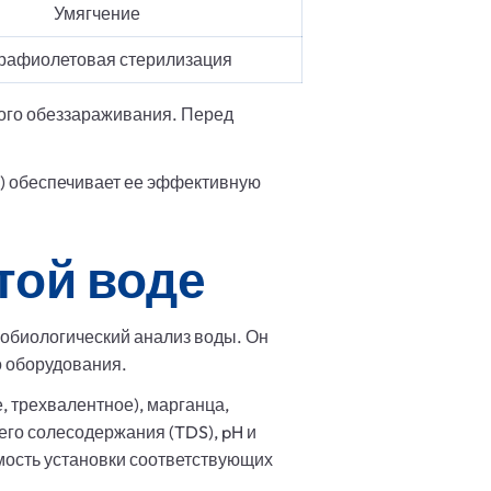
Умягчение
рафиолетовая стерилизация
вого обеззараживания. Перед
) обеспечивает ее эффективную
той воде
робиологический анализ воды. Он
о оборудования.
, трехвалентное), марганца,
щего солесодержания (TDS), pH и
мость установки соответствующих