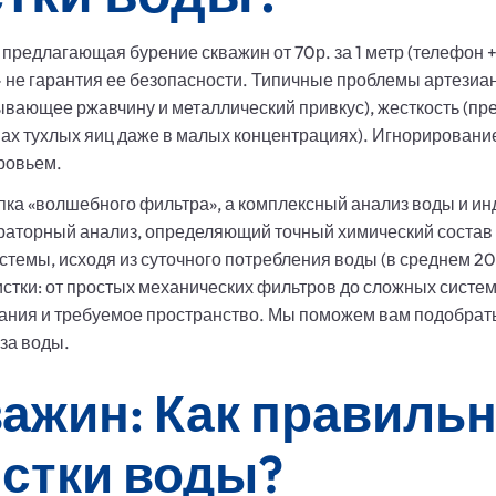
предлагающая бурение скважин от 70р. за 1 метр (телефон +
– не гарантия ее безопасности. Типичные проблемы артези
зывающее ржавчину и металлический привкус), жесткость (пр
пах тухлых яиц даже в малых концентрациях). Игнорирование
ровьем.
упка «волшебного фильтра», а комплексный анализ воды и 
раторный анализ, определяющий точный химический состав
темы, исходя из суточного потребления воды (в среднем 20
стки: от простых механических фильтров до сложных систем
ания и требуемое пространство. Мы поможем вам подобрать
за воды.
важин: Как правиль
истки воды?