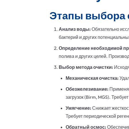
Этапы выбора 
Анализ воды:
Обязательно иссл
бактерий и других потенциальны
Определение необходимой пр
полива и других целей. Произво
Выбор метода очистки:
Исходя
Механическая очистка:
Удал
Обезжелезивание:
Применяе
загрузок (Birm, MGS). Требу
Умягчение:
Снижает жесткос
Требует периодической реге
Обратный осмос:
Обеспечив