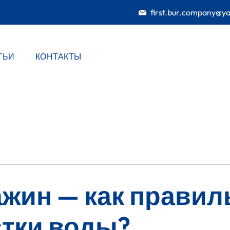
first.bur.company@y
ТЬИ
КОНТАКТЫ
ажин — как прави
стки воды?