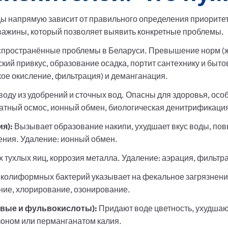
ы напрямую зависит от правильного определения приорите
кважины, который позволяет выявить конкретные проблемы.
ространённые проблемы в Беларуси. Превышение норм (желе
кий привкус, образование осадка, портит сантехнику и быто
ое окисление, фильтрация) и деманганация.
оду из удобрений и сточных вод. Опасны для здоровья, ос
ратный осмос, ионный обмен, биологическая денитрификаци
ия):
Вызывает образование накипи, ухудшает вкус воды, по
чения. Удаление: ионный обмен.
 тухлых яиц, коррозия металла. Удаление: аэрация, фильтр
колиформных бактерий указывает на фекальное загрязнени
ние, хлорирование, озонирование.
овые и фульвокислоты):
Придают воде цветность, ухудшают
зоном или перманганатом калия.