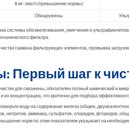
8 мг-экв/л (превышение нормы)
Обнаружены
Ульт
овка системы обезжелезивания, умягчения и ультрафиолето
механического фильтра.
чистки (замена фильтрующих элементов, промывка загрузок
: Первый шаг к чис
чистки для скважины, обязателен полный химический и мик
 и их концентрацию, что критично для подбора эффективног
оверьте воду на содержание железа (общее, двухвалентное
тов, нитритов, аммиака, сульфатов, хлоридов, фторидов, об
евышение норм по этим показателям указывает на необходи