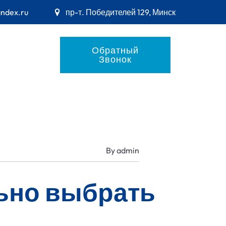
andex.ru
пр-т. Победителей 129, Минск
Обратный
Звонок
By
admin
льно выбрать