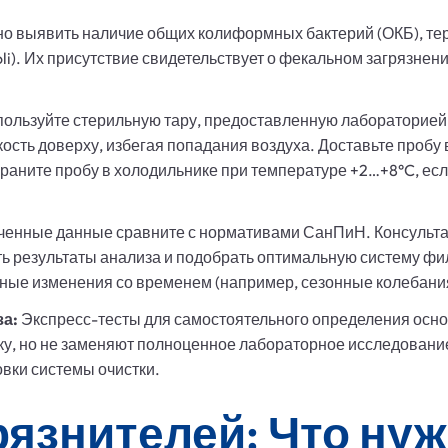
о выявить наличие общих колиформных бактерий (ОКБ), т
. coli). Их присутствие свидетельствует о фекальном загрязне
ользуйте стерильную тару, предоставленную лабораторией
кость доверху, избегая попадания воздуха. Доставьте пробу
Храните пробу в холодильнике при температуре +2…+8°C, есл
енные данные сравните с нормативами СанПиН. Консультац
ь результаты анализа и подобрать оптимальную систему фил
ьные изменения со временем (например, сезонные колебания
а:
Экспресс-тесты для самостоятельного определения основ
у, но не заменяют полноценное лабораторное исследование
овки системы очистки.
рязнителей: Что ну