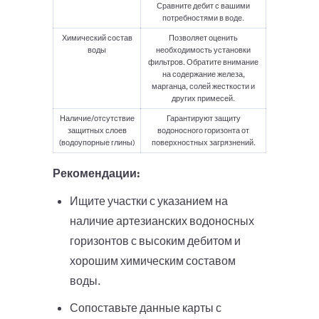
Сравните дебит с вашими
потребностями в воде.
Химический состав
Позволяет оценить
воды
необходимость установки
фильтров. Обратите внимание
на содержание железа,
марганца, солей жесткости и
других примесей.
Наличие/отсутствие
Гарантируют защиту
защитных слоев
водоносного горизонта от
(водоупорные глины)
поверхностных загрязнений.
Рекомендации:
Ищите участки с указанием на
наличие артезианских водоносных
горизонтов с высоким дебитом и
хорошим химическим составом
воды.
Сопоставьте данные карты с