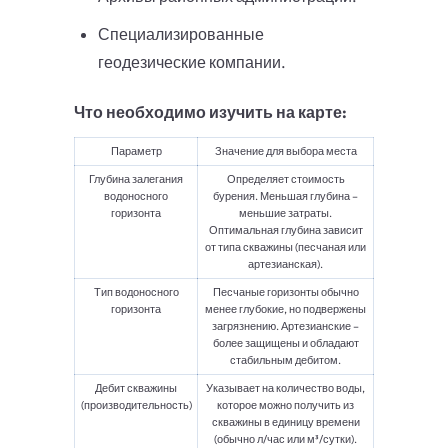
Специализированные
геодезические компании.
Что необходимо изучить на карте:
Параметр
Значение для выбора места
Глубина залегания
Определяет стоимость
водоносного
бурения. Меньшая глубина –
горизонта
меньшие затраты.
Оптимальная глубина зависит
от типа скважины (песчаная или
артезианская).
Тип водоносного
Песчаные горизонты обычно
горизонта
менее глубокие, но подвержены
загрязнению. Артезианские –
более защищены и обладают
стабильным дебитом.
Дебит скважины
Указывает на количество воды,
(производительность)
которое можно получить из
скважины в единицу времени
(обычно л/час или м³/сутки).