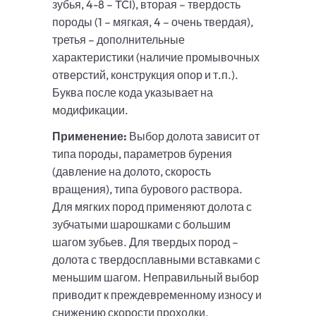
зубья, 4-8 – TCI), вторая – твердость
породы (1 – мягкая, 4 – очень твердая),
третья – дополнительные
характеристики (наличие промывочных
отверстий, конструкция опор и т.п.).
Буква после кода указывает на
модификации.
Применение:
Выбор долота зависит от
типа породы, параметров бурения
(давление на долото, скорость
вращения), типа бурового раствора.
Для мягких пород применяют долота с
зубчатыми шарошками с большим
шагом зубьев. Для твердых пород –
долота с твердосплавными вставками с
меньшим шагом. Неправильный выбор
приводит к преждевременному износу и
снижению скорости проходки.