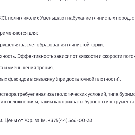
KCl, полигликоли): Уменьшают набухание глинистых пород, 
рименяются для:
рушения за счет образования глинистой корки.
ность. Эффективность зависит от вязкости и скорости пото
а и уменьшения трения.
ых флюидов в скважину (при достаточной плотности).
створа требует анализа геологических условий, типа бурим
 к осложнениям, таким как прихваты бурового инструмента
 Цены от 70р. за 1м. +375(44) 566-00-33