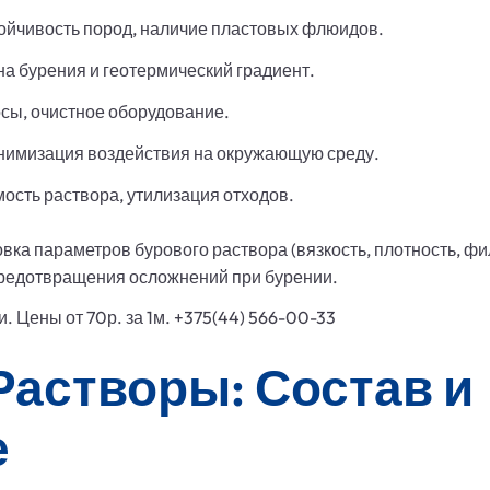
тойчивость пород, наличие пластовых флюидов.
а бурения и геотермический градиент.
сы, очистное оборудование.
имизация воздействия на окружающую среду.
ость раствора, утилизация отходов.
вка параметров бурового раствора (вязкость, плотность, ф
редотвращения осложнений при бурении.
 Цены от 70р. за 1м. +375(44) 566-00-33
Растворы: Состав и
е