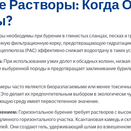
 Растворы: Когда 
ы?
ы необходимы при бурении в глинистых сланцах, песках и г
очную фильтрационную корку, предотвращающую гидратацию 
целлюлоза (PAC) эффективно снижает водоотдачу в таких у
а:
При использовании узких долот и обсадных колонн, низка
 выбуренной породы и предотвращает заклинивание буриль
еры часто являются биоразлагаемыми или менее токсичным
Это делает их предпочтительным выбором в экологически чу
ющую среду имеет первостепенное значение.
нением:
Горизонтальное бурение требует растворов с высо
линного горизонтального участка. Ксантановая камедь и с
лей. Они создают гель, удерживающий шлам во взвешенном 