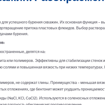
 для успешного бурения скважин. Их основная функция – в
едотвращение притока пластовых флюидов. Выбор раствора
адачами бурения.
ов:
остраненные, делятся на:
ита или полимеров. Эффективны для стабилизации стенок 
ию солями и повышенная вязкость при низких температурах.
имеров, не содержат глины. Преимущества – меньшая вязко
стых отложениях, где бентонит может ухудшить проницаемост
ды (NaCl, KCl, CaCl2). Используются в соленосных отложе
окая плотность обеспечивает противодавление.