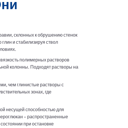
Они
равии, склонных к обрушению стенок
глин и стабилизируя ствол
словиях.
я вязкость полимерных растворов
ной колонны. Подходят растворы на
и, чем глинистые растворы с
вствительных зонах, где
кой несущей способностью для
клероглюкан – распространенные
состоянии при остановке