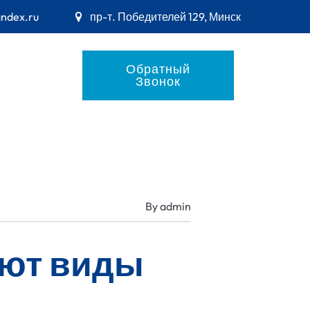
andex.ru
пр-т. Победителей 129, Минск
Обратный
Звонок
By
admin
ают виды