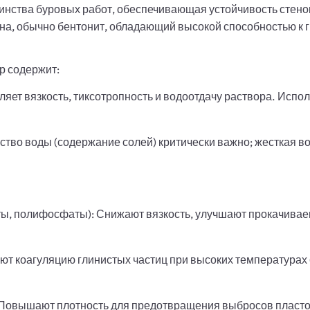
инства буровых работ, обеспечивающая устойчивость стен
на, обычно бентонит, обладающий высокой способностью к 
р содержит:
ляет вязкость, тиксотропность и водоотдачу раствора. Испо
ство воды (содержание солей) критически важно; жесткая 
ы, полифосфаты): Снижают вязкость, улучшают прокачиваем
 коагуляцию глинистых частиц при высоких температурах (
): Повышают плотность для предотвращения выбросов пласт