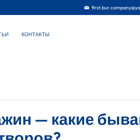
first.bur.company@y
ТЬИ
КОНТАКТЫ
ажин — какие быв
творов?