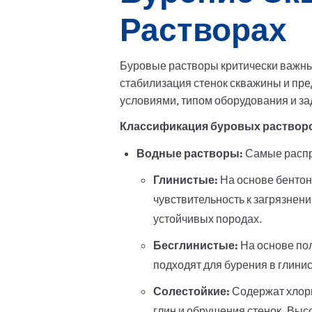
Растворах
Буровые растворы критически важны
стабилизация стенок скважины и пр
условиями, типом оборудования и з
Классификация буровых раствор
Водные растворы:
Самые распр
Глинистые:
На основе бентон
чувствительность к загрязнен
устойчивых породах.
Бесглинистые:
На основе пол
подходят для бурения в глини
Солестойкие:
Содержат хлори
глин и обрушения стенок. Выс