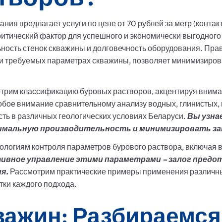
ния предлагает услуги по цене от 70 рублей за метр (контак
ритический фактор для успешного и экономически выгодного
льность стенок скважины и долговечность оборудования. Пр
 и требуемых параметрах скважины, позволяет минимизирова
.
трим классификацию буровых растворов, акцентируя внимани
обое внимание сравнительному анализу водных, глинистых
ть в различных геологических условиях Беларуси.
Вы узна
симальную производительность и минимизировать з
ологиям контроля параметров бурового раствора, включая вя
вное управление этими параметрами – залог предо
я.
Рассмотрим практические примеры применения различны
тки каждого подхода.
важин: Разбираемся