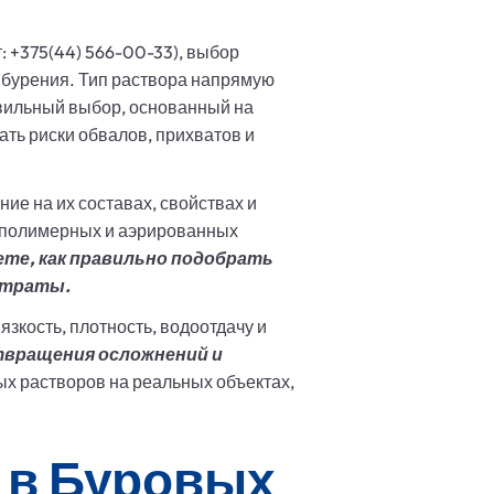
т: +375(44) 566-00-33), выбор
 бурения. Тип раствора напрямую
авильный выбор, основанный на
ть риски обвалов, прихватов и
е на их составах, свойствах и
, полимерных и аэрированных
ете, как правильно подобрать
атраты.
зкость, плотность, водоотдачу и
твращения осложнений и
х растворов на реальных объектах,
 в Буровых