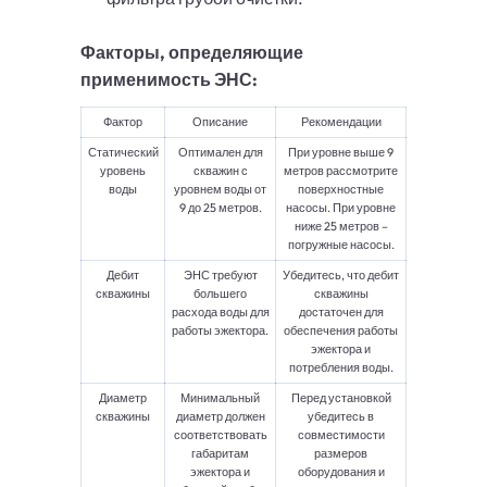
Факторы, определяющие
применимость ЭНС:
Фактор
Описание
Рекомендации
Статический
Оптимален для
При уровне выше 9
уровень
скважин с
метров рассмотрите
воды
уровнем воды от
поверхностные
9 до 25 метров.
насосы. При уровне
ниже 25 метров –
погружные насосы.
Дебит
ЭНС требуют
Убедитесь, что дебит
скважины
большего
скважины
расхода воды для
достаточен для
работы эжектора.
обеспечения работы
эжектора и
потребления воды.
Диаметр
Минимальный
Перед установкой
скважины
диаметр должен
убедитесь в
соответствовать
совместимости
габаритам
размеров
эжектора и
оборудования и