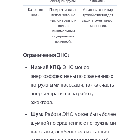
обсадной трубы.
скважины.
Качество
Предпочтительно
Установите фильтр
воды
использование
грубой очистки для
чистой воды или
защиты эжектора от
воды с
засорения.
минимальным
содержанием
примесей.
Ограничения ЭНС:
Низкий КПД:
ЭНС менее
энергоэффективны по сравнению с
погружными насосами, так как часть
энергии тратится на работу
эжектора.
Шум:
Работа ЭНС может быть более
шумной по сравнению с погружными
насосами, особенно если станция