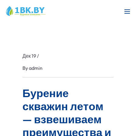
Дек 19
/
By
admin
Бурение
скважин летом
— взвешиваем
преимущества и