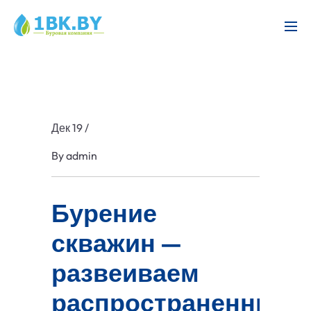
Дек 19
/
By
admin
Бурение
скважин —
развеиваем
распространенные