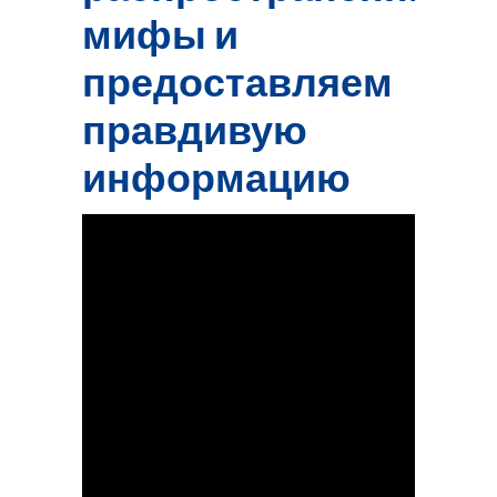
мифы и
предоставляем
правдивую
информацию