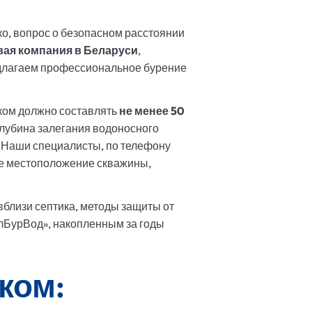
о, вопрос о безопасном расстоянии
вая компания в Беларуси
,
едлагаем профессиональное бурение
ком должно составлять
не менее 50
 глубина залегания водоносного
. Наши специалисты, по телефону
ое местоположение скважины,
близи септика, методы защиты от
лБурВод», накопленным за годы
ком: