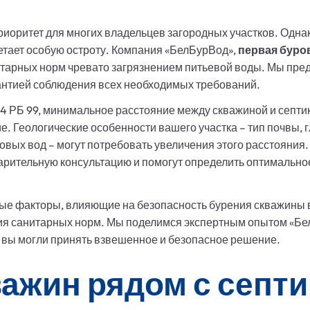
оритет для многих владельцев загородных участков. Однак
етает особую остроту. Компания «БелБурВод»,
первая буро
итарных норм чревато загрязнением питьевой воды. Мы пр
рантией соблюдения всех необходимых требований.
4 РБ 99, минимальное расстояние между скважиной и септи
ие. Геологические особенности вашего участка – тип почвы,
товых вод – могут потребовать увеличения этого расстояния
варительную консультацию и помогут определить оптимальн
ые факторы, влияющие на безопасность бурения скважины в
ия санитарных норм. Мы поделимся экспертным опытом «Бе
 вы могли принять взвешенное и безопасное решение.
ажин рядом с септи