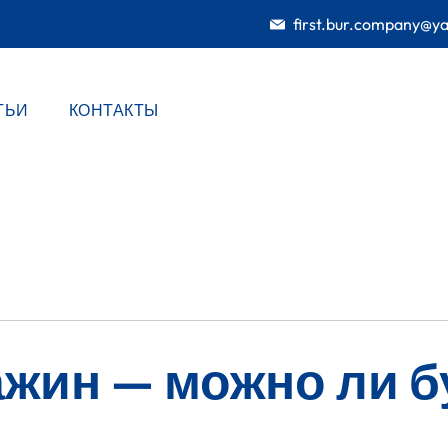
first.bur.company@y
ТЬИ
КОНТАКТЫ
ажин — можно ли б