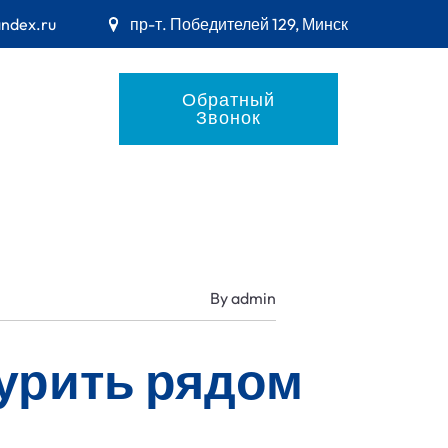
andex.ru
пр-т. Победителей 129, Минск
Обратный
Звонок
By
admin
урить рядом