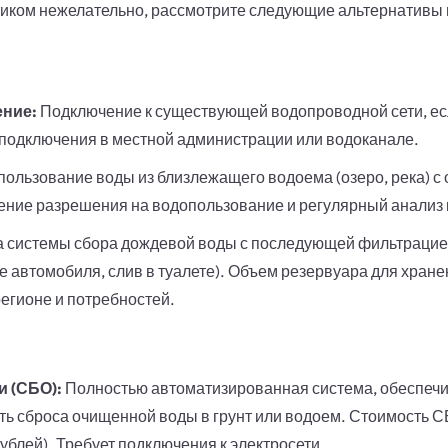
тиком нежелательно, рассмотрите следующие альтернативы 
ние:
Подключение к существующей водопроводной сети, есл
 подключения в местной администрации или водоканале.
ользование воды из близлежащего водоема (озеро, река) с
ение разрешения на водопользование и регулярный анализ 
а системы сбора дождевой воды с последующей фильтрацие
е автомобиля, слив в туалете). Объем резервуара для хране
егионе и потребностей.
и (СБО):
Полностью автоматизированная система, обеспеч
сть сброса очищенной воды в грунт или водоем. Стоимость С
ублей). Требует подключения к электросети.