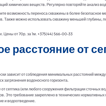
ций химических веществ. Регулярно повторяйте анализ вод
ите возможность переноса скважины в более безопасное ме
в. Также можно использовать скважину меньшей глубины, по
 Цены от 70р. за 1м. +375(44) 566-00-33
е расстояние от се
ески зависит от соблюдения минимальных расстояний между
ск загрязнения водоносного горизонта.
от септика (или любого сооружения фильтрации сточных во
ов. Это требование закреплено в технических нормативных
ие и водоотведение.