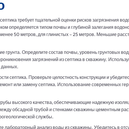
о
септика требует тщательной оценки рисков загрязнения во
иком определяется типом почвы и глубиной залегания водо
 менее 50 метров, для глинистых – 25 метров. Меньшие рас
 грунта. Определите состав почвы, уровень грунтовых вод
роникновения загрязнений из септика в скважину. Использ
 данных.
ти септика. Проверьте целостность конструкции и убедитес
емонт или замену септика. Использование современных ге
трубы высокого качества, обеспечивающие надежную изоля
между обсадной трубой и стенками скважины цементным рас
рогеологической службы.
е лабораторный анализ воды из скважины. Убедитесь в отсу