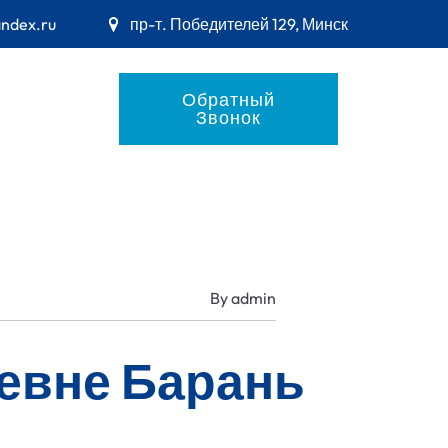
andex.ru
пр-т. Победителей 129, Минск
Обратный
Звонок
By
admin
ревне Барань