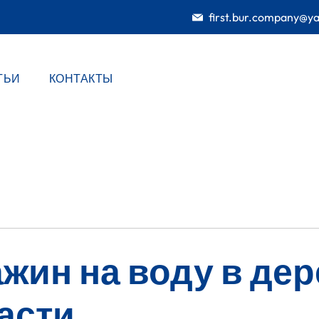
first.bur.company@y
ТЬИ
КОНТАКТЫ
жин на воду в де
асти