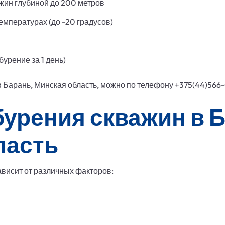
ин глубиной до 200 метров
емпературах (до -20 градусов)
урение за 1 день)
в Барань, Минская область, можно по телефону +375(44)566
урения скважин в 
ласть
ависит от различных факторов: