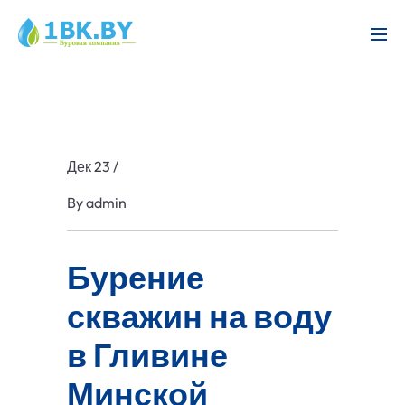
Дек 23
/
By
admin
Бурение
скважин на воду
в Гливине
Минской