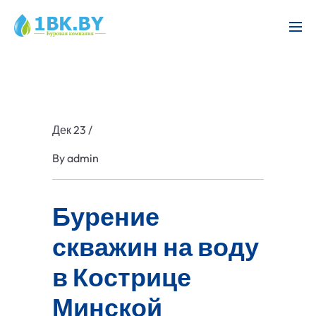
Дек 23
/
By
admin
Бурение
скважин на воду
в Кострице
Минской