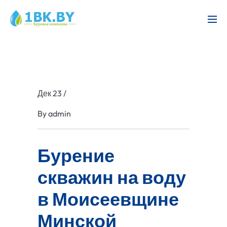
Дек 23
/
By
admin
Бурение
скважин на воду
в Моисеевщине
Минской