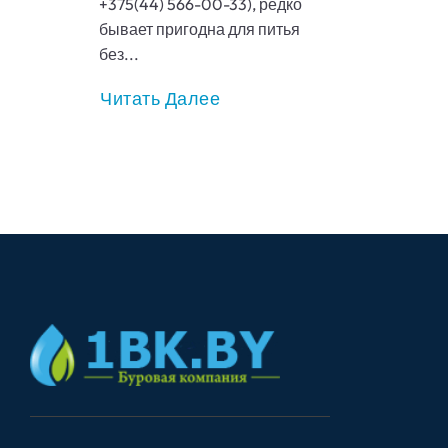
+375(44) 566-00-33), редко
бывает пригодна для питья
без...
Читать Далее