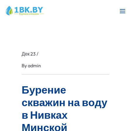
Дек 23
/
By
admin
Бурение
скважин на воду
в Нивках
Минской