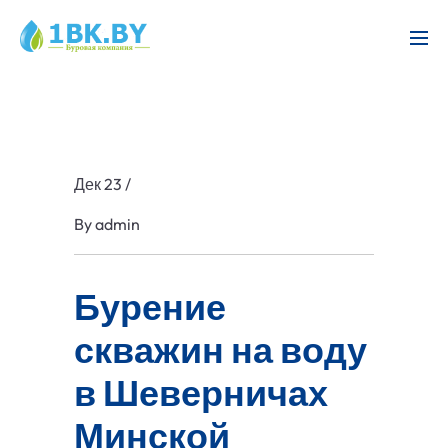
Дек 23
/
By
admin
Бурение
скважин на воду
в Шеверничах
Минской