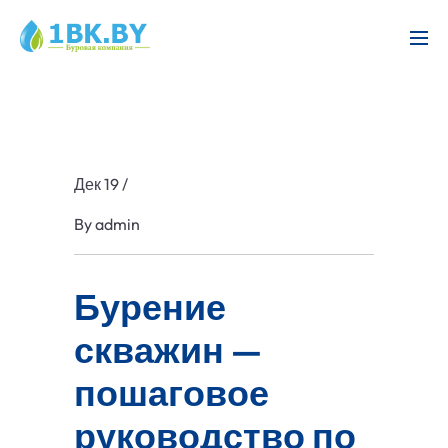
Дек 19
/
By
admin
Бурение
скважин —
пошаговое
руководство по